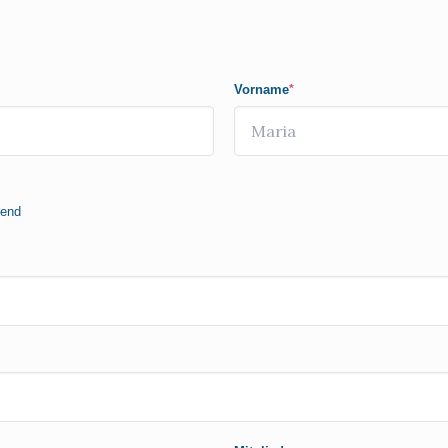
Vorname
*
gend