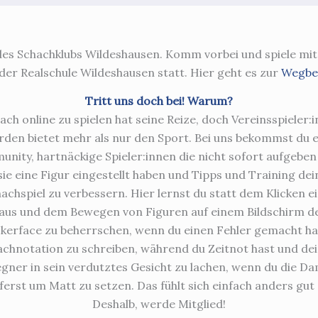
des Schachklubs Wildeshausen. Komm vorbei und spiele mit 
er Realschule Wildeshausen statt. Hier geht es zur
Wegbe
Tritt uns doch bei! Warum?
ach online zu spielen hat seine Reize, doch Vereinsspieler:i
den bietet mehr als nur den Sport. Bei uns bekommst du e
nity, hartnäckige Spieler:innen die nicht sofort aufgebe
sie eine Figur eingestellt haben und Tipps und Training dei
achspiel zu verbessern. Hier lernst du statt dem Klicken e
us und dem Bewegen von Figuren auf einem Bildschirm d
kerface zu beherrschen, wenn du einen Fehler gemacht ha
achnotation zu schreiben, während du Zeitnot hast und de
gner in sein verdutztes Gesicht zu lachen, wenn du die D
ferst um Matt zu setzen. Das fühlt sich einfach anders gut 
Deshalb, werde Mitglied!