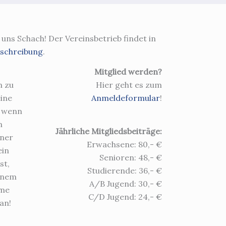
uns Schach! Der Vereinsbetrieb findet in
schreibung
.
Mitglied werden?
n zu
Hier geht es zum
ine
Anmeldeformular
!
n wenn
n
Jährliche Mitgliedsbeiträge:
iner
Erwachsene: 80,- €
ein
Senioren: 48,- €
st,
Studierende: 36,- €
inem
A/B Jugend: 30,- €
ame
C/D Jugend: 24,- €
an!