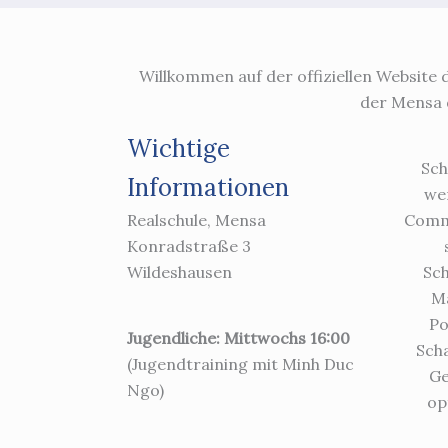
Willkommen auf der offiziellen Website 
der Mensa d
Wichtige
Sch
Informationen
wer
Realschule, Mensa
Commu
Konradstraße 3
Wildeshausen
Sch
Ma
Po
Jugendliche: Mittwochs 16:00
Sch
(Jugendtraining mit Minh Duc
Ge
Ngo)
op